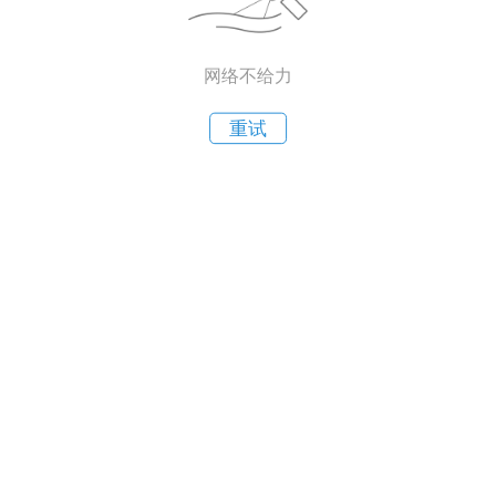
网络不给力
重试