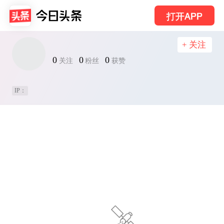
打开APP
+ 关注
0
0
0
关注
粉丝
获赞
IP：