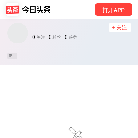
打开APP
+ 关注
0
0
0
关注
粉丝
获赞
IP：