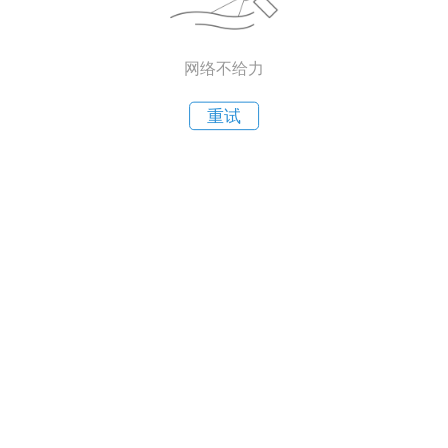
网络不给力
重试