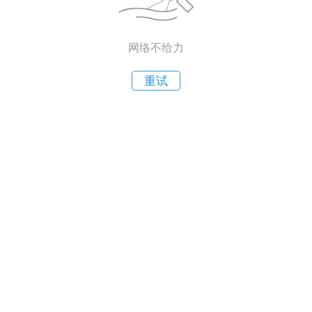
网络不给力
重试