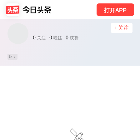
打开APP
+ 关注
0
0
0
关注
粉丝
获赞
IP：