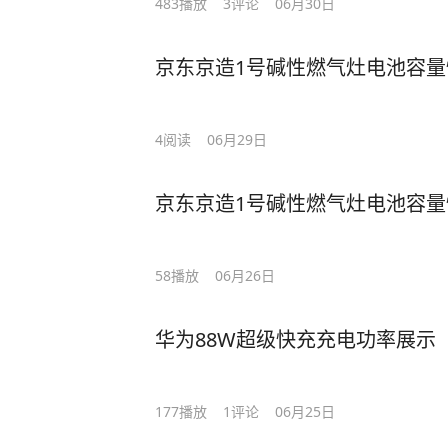
483
播放
3
评论
06月30日
#
#碱性电池#
#1号电池#
京东京造1号碱性燃气灶电池容量
4
阅读
06月29日
京东京造1号碱性燃气灶电池容量
58
播放
06月26日
华为88W超级快充充电功率展示
177
播放
1
评论
06月25日