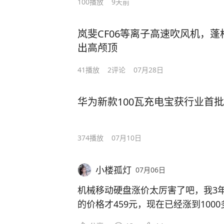
100
播放
9天前
岚斐CF06等离子高速吹风机，
出高颅顶
41
播放
2
评论
07月28日
华为新款100瓦充电宝获行业首批
374
播放
07月10日
小楼孤灯
07月06日
机械移动硬盘涨价太厉害了吧，我3年
的价格才459元，现在已经涨到100
高达879元，价格直接翻倍。固态硬