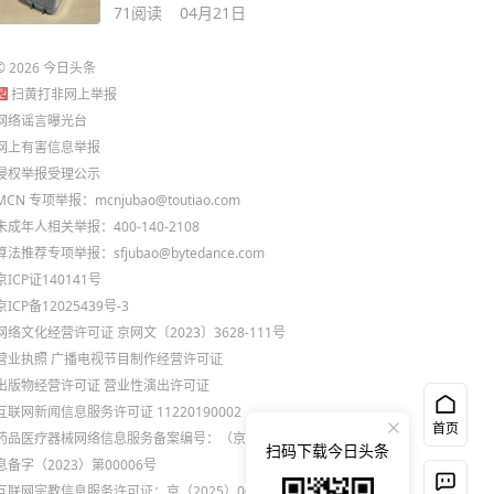
71
阅读
04月21日
©
2026
今日头条
扫黄打非网上举报
网络谣言曝光台
网上有害信息举报
侵权举报受理公示
MCN 专项举报：mcnjubao@toutiao.com
未成年人相关举报：400-140-2108
算法推荐专项举报：sfjubao@bytedance.com
京ICP证140141号
京ICP备12025439号-3
网络文化经营许可证 京网文〔2023〕3628-111号
营业执照
广播电视节目制作经营许可证
出版物经营许可证
营业性演出许可证
互联网新闻信息服务许可证 11220190002
首页
药品医疗器械网络信息服务备案编号：（京）网药械信
扫码下载今日头条
息备字（2023）第00006号
互联网宗教信息服务许可证：京（2025）0000021