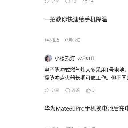
分享
13
14
涨价，是何道理？
一招教你快速给手机降温
142
播放
07月02日
小楼孤灯
07月01日
电子脉冲式燃气灶大多采用1号电池
撑脉冲点火器长期可靠工作。但不同
们看一款京东京造1号碱性燃气灶电
分享
评论
3
经测定，南京东京造1号碱性燃气灶电
华为Mate60Pro手机换电池后
约67mΩ，保质期7年，该电池以0.5
mAh，0.2A小电流放电容量均值为3
值为11151mAh，性价比约1394mA