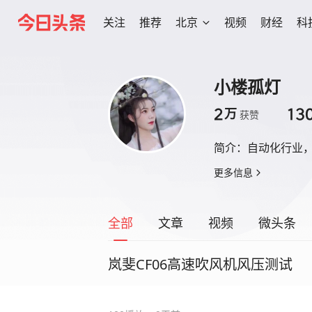
关注
推荐
北京
视频
财经
科
小楼孤灯
2
13
万
获赞
简介：
自动化行业
更多信息
全部
文章
视频
微头条
岚斐CF06高速吹风机风压测试