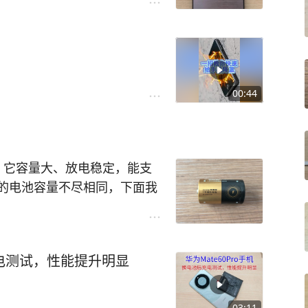
00:44
，它容量大、放电稳定，能支
的电池容量不尽相同，下面我
池的性能和容量有多大。
池重量约132.8克，交流内阻
充电测试，性能提升明显
A大电流放电容量均值为8053
098mAh，两阶段放电容量均
h/元。
#燃气灶电池#
#干电池
03:11