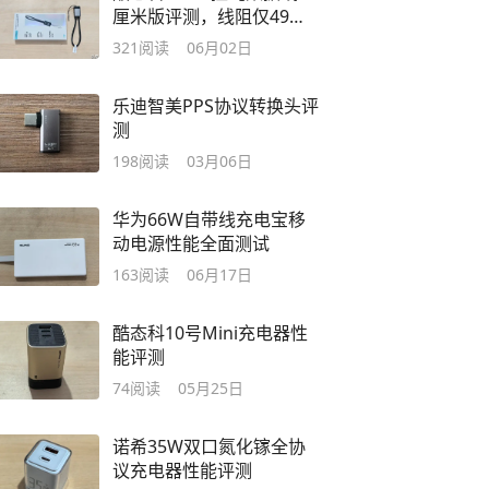
厘米版评测，线阻仅49毫
欧
321
阅读
06月02日
乐迪智美PPS协议转换头评
测
198
阅读
03月06日
华为66W自带线充电宝移
动电源性能全面测试
163
阅读
06月17日
酷态科10号Mini充电器性
能评测
74
阅读
05月25日
诺希35W双口氮化镓全协
议充电器性能评测