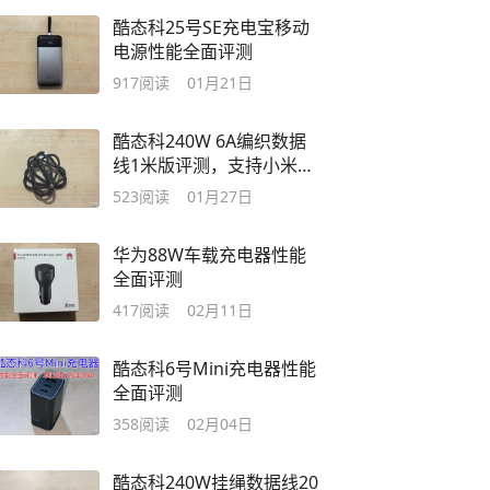
酷态科25号SE充电宝移动
电源性能全面评测
917
阅读
01月21日
酷态科240W 6A编织数据
线1米版评测，支持小米
120W快充
523
阅读
01月27日
华为88W车载充电器性能
全面评测
417
阅读
02月11日
酷态科6号Mini充电器性能
全面评测
358
阅读
02月04日
酷态科240W挂绳数据线20