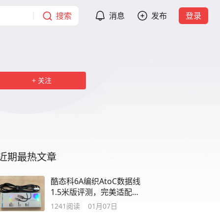
搜索
消息
发布
登录
关注
近期最热文章
酷态科6A编织AtoC数据线
1.5米版评测，完美适配华
为/荣耀
1241
阅读
01月07日