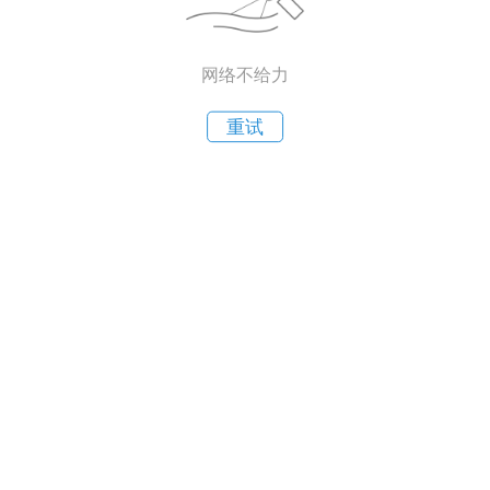
网络不给力
重试