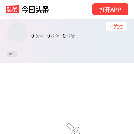
打开APP
+ 关注
0
0
0
关注
粉丝
获赞
IP：