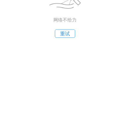
网络不给力
重试