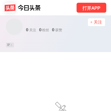
打开APP
+ 关注
0
0
0
关注
粉丝
获赞
IP：