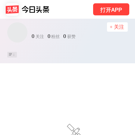
打开APP
+ 关注
0
0
0
关注
粉丝
获赞
IP：