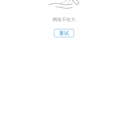
网络不给力
重试