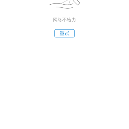
网络不给力
重试