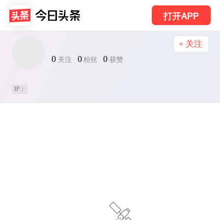
打开APP
+ 关注
0
0
0
关注
粉丝
获赞
IP：