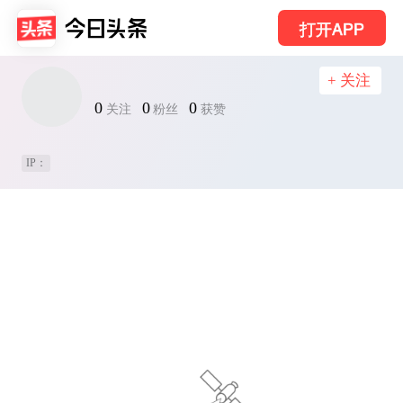
打开APP
+ 关注
0
0
0
关注
粉丝
获赞
IP：