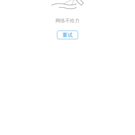
网络不给力
重试