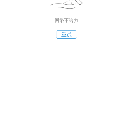
网络不给力
重试