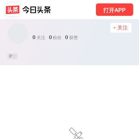
打开APP
+ 关注
0
0
0
关注
粉丝
获赞
IP：