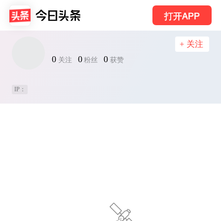
打开APP
+ 关注
0
0
0
关注
粉丝
获赞
IP：