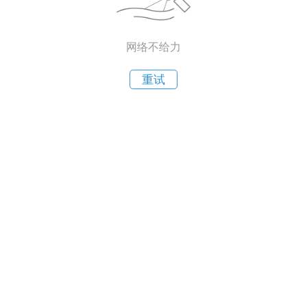
网络不给力
重试