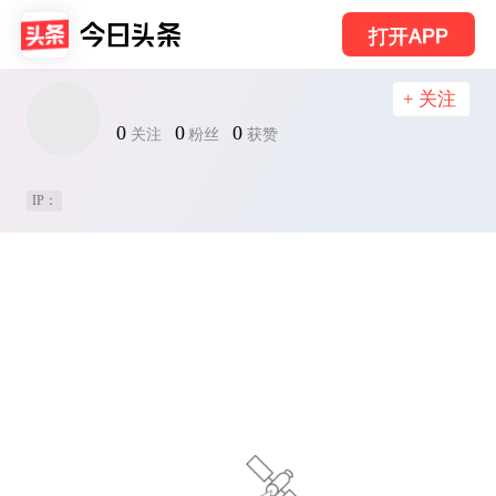
打开APP
+ 关注
0
0
0
关注
粉丝
获赞
IP：