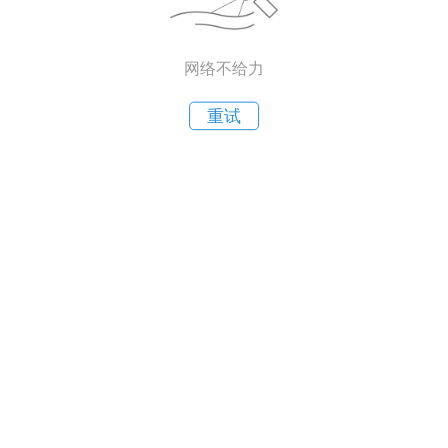
网络不给力
重试