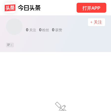
打开APP
+ 关注
0
0
0
关注
粉丝
获赞
IP：