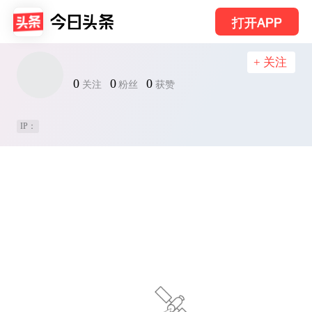
打开APP
+ 关注
0
0
0
关注
粉丝
获赞
IP：