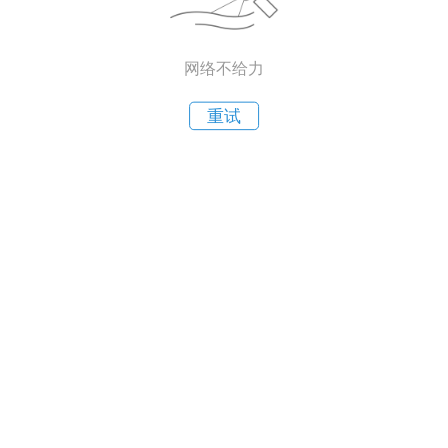
网络不给力
重试