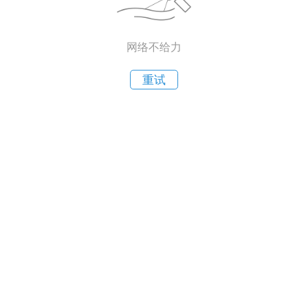
网络不给力
重试