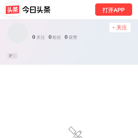
打开APP
+ 关注
0
0
0
关注
粉丝
获赞
IP：