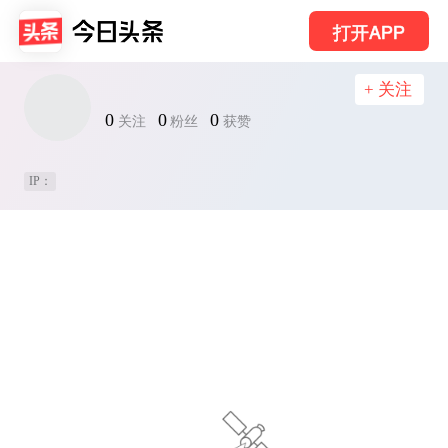
打开APP
+ 关注
0
0
0
关注
粉丝
获赞
IP：