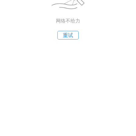
网络不给力
重试