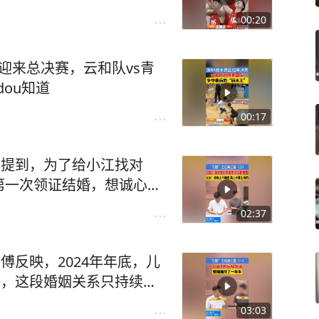
00:20
区迎来总决赛，云和队vs青
dou知道
00:17
姐提到，为了给小江找对
第一次领证结婚，想诚心和
小江过日子的，不是什么婚托。#1818黄金眼 #闪婚 #婚姻
02:37
傅反映，2024年年底，儿
因，这段婚姻关系只持续了
儿子闪婚的中介，有些做法
03:03