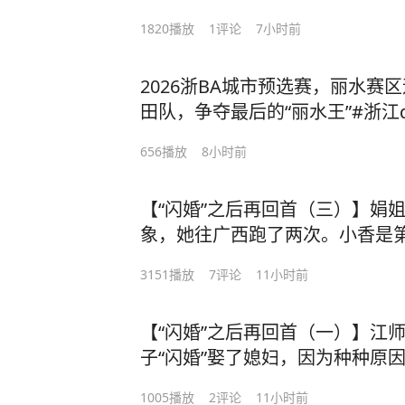
1820
播放
1
评论
7小时前
2026浙BA城市预选赛，丽水赛
田队，争夺最后的“丽水王”#浙江
656
播放
8小时前
【“闪婚”之后再回首（三）】娟
象，她往广西跑了两次。小香是
3151
播放
7
评论
11小时前
【“闪婚”之后再回首（一）】江师
子“闪婚”娶了媳妇，因为种种原
短短一年半。他觉得，当初介绍
1005
播放
2
评论
11小时前