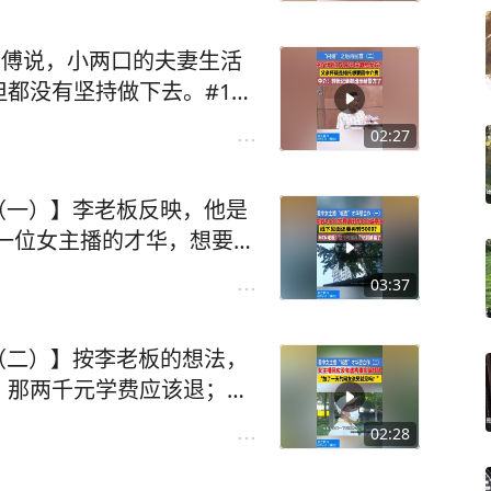
师傅说，小两口的夫妻生活
都没有坚持做下去。#181
浙江dou知道 #媒体精选计划
02:27
作（一）】李老板反映，他是
一位女主播的才华，想要和
诚意金，转了之后想要见面
03:37
己被骗了。#1818黄金眼
ou知道 #媒体精选计划
作（二）】按李老板的想法，
，那两千元学费应该退；既
的诚意金也应该退还。可这
02:28
记者想办法联系上了对方。