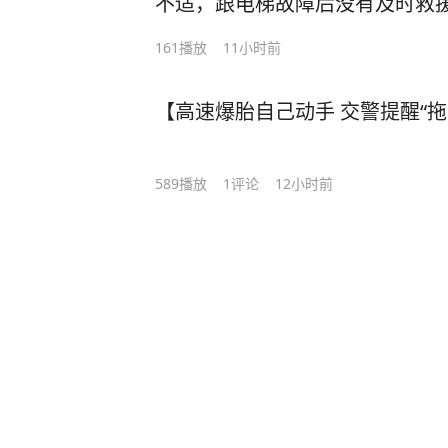
不适，跟电梯故障后没有及时救
方和电梯维保单位觉得，这件事
161
播放
11小时前
系，而且事后他们也做了改善措施。
选计划 #1818黄金眼 #电梯 #孕
【高速爆胎自己动手 交警提醒“拖
589
播放
1
评论
12小时前