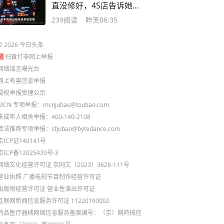
直没修好，4S店告诉她配
件要德国“手搓”寄过来？
239
阅读
昨天06:35
©
2026
今日头条
扫黄打非网上举报
网络谣言曝光台
网上有害信息举报
侵权举报受理公示
MCN 专项举报：mcnjubao@toutiao.com
未成年人相关举报：400-140-2108
算法推荐专项举报：sfjubao@bytedance.com
京ICP证140141号
京ICP备12025439号-3
网络文化经营许可证 京网文〔2023〕3628-111号
营业执照
广播电视节目制作经营许可证
出版物经营许可证
营业性演出许可证
互联网新闻信息服务许可证 11220190002
药品医疗器械网络信息服务备案编号：（京）网药械信