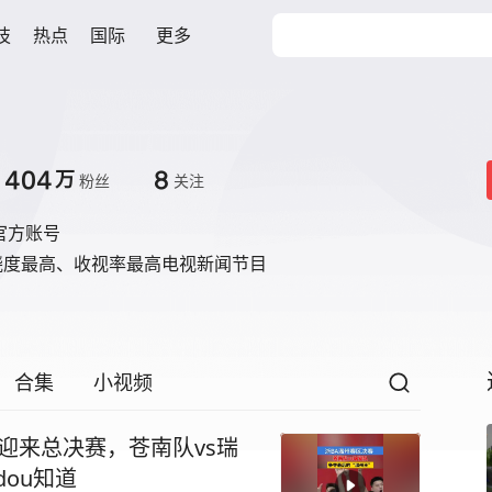
技
热点
国际
更多
404
8
万
粉丝
关注
眼官方账号
晓度最高、收视率最高电视新闻节目
合集
小视频
区迎来总决赛，苍南队vs瑞
dou知道