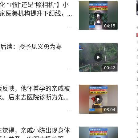
“P图”还是“照相机”】小
一家医美机构提升下颌线，
变化”。她拿出了院方发来
04:15
dou知道 #媒体精选计划
”后续：授予见义勇为嘉
00:42
板反映，他怀着孕的亲戚被
来。后来去医院诊断为先兆
。#浙江dou知道 #媒体
03:04
孕妇
生觉得，亲戚小陈出现身体