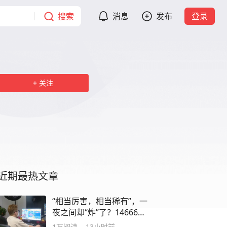
搜索
消息
发布
登录
关注
近期最热文章
“相当厉害，相当稀有”，一
夜之间却“炸”了？146666
元变8000元？
1万
阅读
13小时前