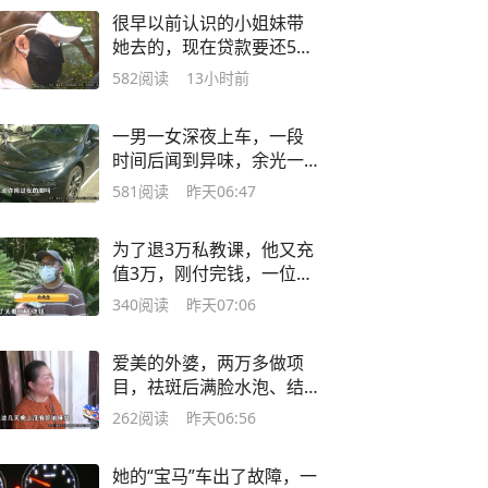
很早以前认识的小姐妹带
她去的，现在贷款要还5万
2，说起整件事，她只说
582
阅读
13小时前
“不知道”……
一男一女深夜上车，一段
时间后闻到异味，余光一
扫，他没忍住……现在，他
581
阅读
昨天06:47
希望平台提供“话术”
为了退3万私教课，他又充
值3万，刚付完钱，一位大
伯说了一句话，他懵了
340
阅读
昨天07:06
爱美的外婆，两万多做项
目，祛斑后满脸水泡、结
痂？“专业”的外孙女说，她
262
阅读
昨天06:56
没能劝住...
她的“宝马”车出了故障，一