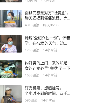
面试完感觉对方“很满意”，
聊天还提到催催流程，等
入职的她以为稳了，结果
4313
阅读
昨天06:33
是白想了？
她说“全绍兴独一份”，怀着
孕，在42度的天气，边开
空调边开窗？
1785
阅读
14小时前
约好男的上门，来的却是
女的？她心里“咯噔”了一下
1633
阅读
14小时前
订完机票，想起挂号。一
个小时不到的时间，四千
块钱没了...
596
阅读
14小时前