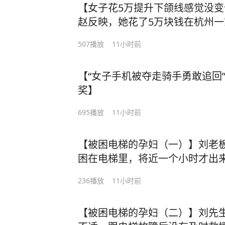
【女子花5万提升下颌线感觉没变化 
划
赵反映，她花了5万块钱在杭州
三次项目做下来，感觉“没有任何
507
播放
11小时前
的对比图，认为其中有猫腻。#浙江
#1818黄金眼 #医美 #下颌线
【“女子手机被夺走骑手勇敢追回
奖】
695
播放
11小时前
【被困电梯的孕妇（一）】刘老
困在电梯里，将近一个小时才出
流产。他希望能加强电梯的安全管理
236
播放
11小时前
精选计划 #1818黄金眼 #电梯 #
【被困电梯的孕妇（二）】刘先