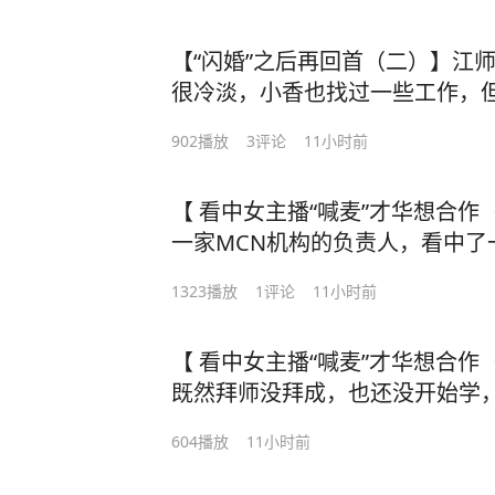
令人怀疑。#1818黄金眼 #闪婚 #婚姻姻 #浙江dou知道 #媒
体精选计划
【“闪婚”之后再回首（二）】江
很冷淡，小香也找过一些工作，但
8黄金眼 #闪婚 #婚姻 #
902
播放
3
评论
11小时前
【 看中女主播“喊麦”才华想合
一家MCN机构的负责人，看中了
对方聊合作。对方让他先转一笔
1323
播放
1
评论
11小时前
聊，又要他再转钱。李老板感觉自
#拜师费 #女主播播 #浙江d
【 看中女主播“喊麦”才华想合
既然拜师没拜成，也还没开始学
然谈合作没谈成，那五千元所谓
604
播放
11小时前
位女主播为何一分钱都不肯退？
#1818黄金眼 #拜师费 #女主播 #浙江dou知道 #媒体精选计