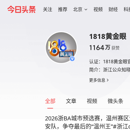
关注
推荐
北京
视频
财经
科
1818黄金眼
1164
万
获赞
认证：
1818黄金
简介：
浙江公众知
更多信息
全部
文章
视频
微头条
2026浙BA城市预选赛，温州赛
安队，争夺最后的“温州王”#浙江