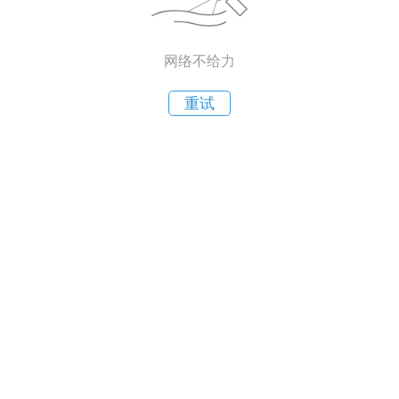
网络不给力
重试