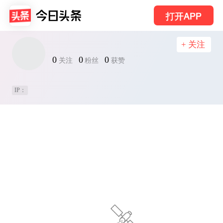
打开APP
+ 关注
0
0
0
关注
粉丝
获赞
IP：