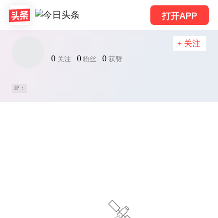
打开APP
+ 关注
0
0
0
关注
粉丝
获赞
IP：