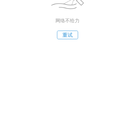
网络不给力
重试