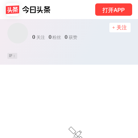
打开APP
+ 关注
0
0
0
关注
粉丝
获赞
IP：