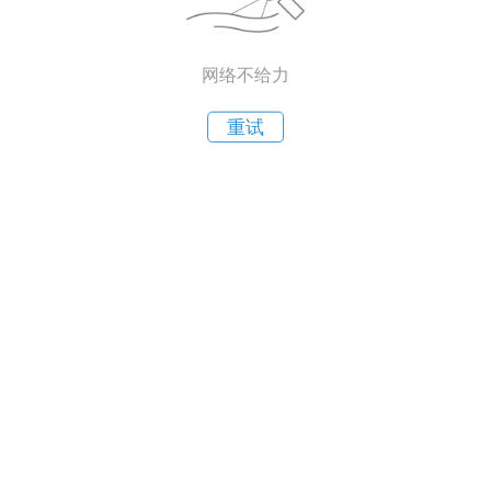
网络不给力
重试