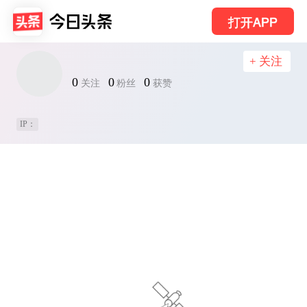
打开APP
+ 关注
0
0
0
关注
粉丝
获赞
IP：