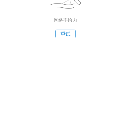
网络不给力
重试