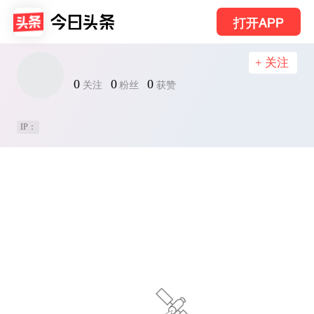
打开APP
+ 关注
0
0
0
关注
粉丝
获赞
IP：