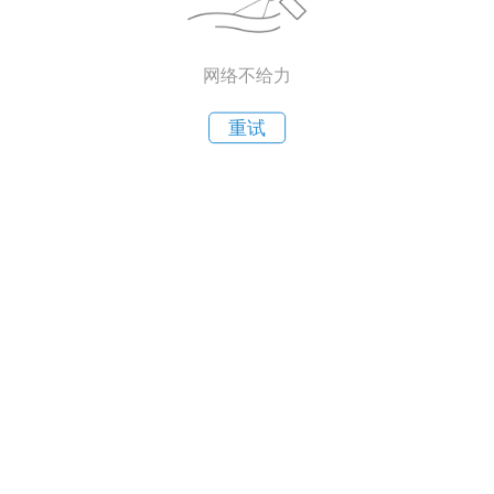
网络不给力
重试