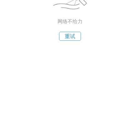
网络不给力
重试