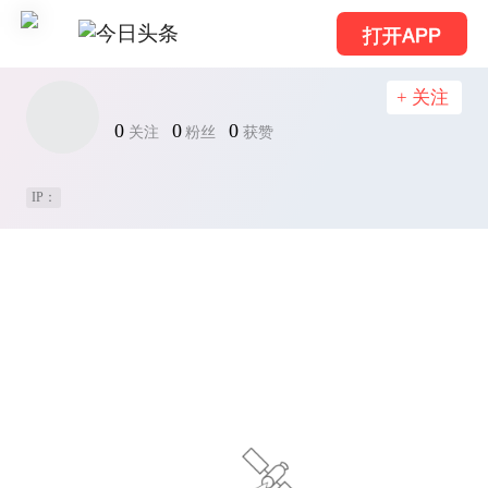
打开APP
+ 关注
0
0
0
关注
粉丝
获赞
IP：