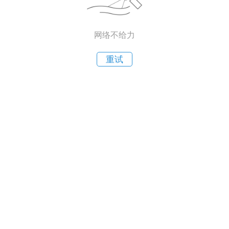
网络不给力
重试