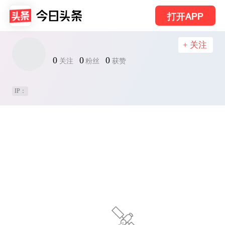
打开APP
+ 关注
0
0
0
关注
粉丝
获赞
IP：