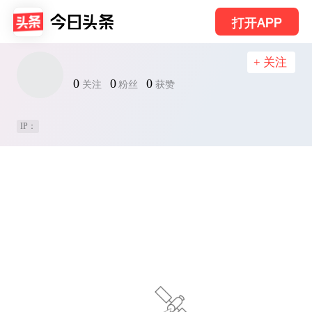
打开APP
+ 关注
0
0
0
关注
粉丝
获赞
IP：