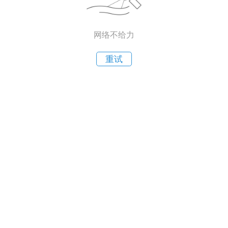
网络不给力
重试