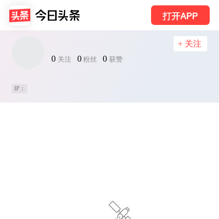
打开APP
+ 关注
0
0
0
关注
粉丝
获赞
IP：