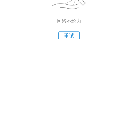
网络不给力
重试