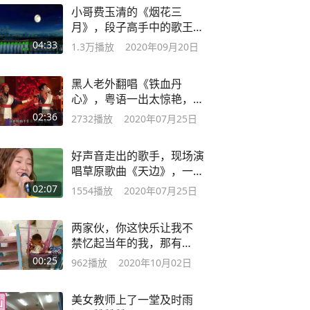
小哥费玉清的《烟花三
月》，段子高手中的歌王，
歌声迷人清新
04:33
1.3万
播放
2020年09月20日
黑人老外翻唱《铁血丹
心》，粤语一出太惊艳，网
友：这能叫老外？
02:36
2732
播放
2020年07月25日
好声音走出的歌手，现场演
唱草原歌曲《天边》，一点
不输云朵云飞
02:07
1554
播放
2020年07月25日
两家伙，你这快乐让我不
禁忆起当年的我，那有
这，真是生不逢时！
00:25
962
播放
2020年10月02日
美女教师上了一堂及时雨