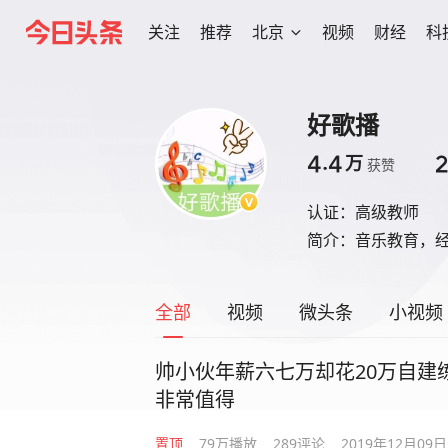
关注
推荐
北京
视频
财经
科
好歌播
4.4
2
万
获赞
认证：
高级教师
简介：
音乐教育，
全部
视频
微头条
小视频
帅小伙年薪六七万却花20万自建
非常值得
置顶
79万
播放
289
评论
2019年12月09日