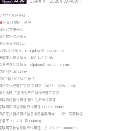
02:36
354
播放
2020年09月08日
©
2026
今日头条
扫黄打非网上举报
网络谣言曝光台
网上有害信息举报
侵权举报受理公示
MCN 专项举报：mcnjubao@toutiao.com
未成年人相关举报：400-140-2108
算法推荐专项举报：sfjubao@bytedance.com
京ICP证140141号
京ICP备12025439号-3
网络文化经营许可证 京网文〔2023〕3628-111号
营业执照
广播电视节目制作经营许可证
出版物经营许可证
营业性演出许可证
互联网新闻信息服务许可证 11220190002
药品医疗器械网络信息服务备案编号：（京）网药械信
息备字（2023）第00006号
互联网宗教信息服务许可证：京（2025）0000021