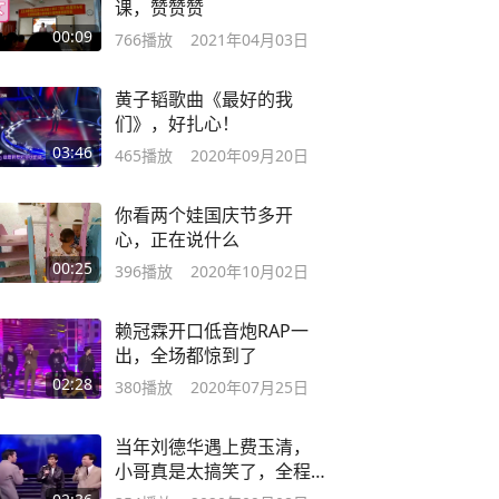
课，赞赞赞
00:09
766
播放
2021年04月03日
黄子韬歌曲《最好的我
们》，好扎心！
03:46
465
播放
2020年09月20日
你看两个娃国庆节多开
心，正在说什么
00:25
396
播放
2020年10月02日
赖冠霖开口低音炮RAP一
出，全场都惊到了
02:28
380
播放
2020年07月25日
当年刘德华遇上费玉清，
小哥真是太搞笑了，全程
都在讲段子