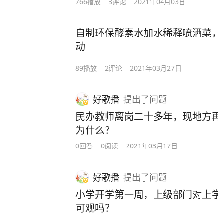
766
播放
3
评论
2021年04月03日
自制环保酵素水加水稀释喷洒菜
动
89
播放
2
评论
2021年03月27日
好歌播
提出
了问题
民办教师离岗二十多年，现地方
为什么？
0回答
0阅读
2021年03月17日
好歌播
提出
了问题
小学开学第一周，上级部门对上
可观吗？