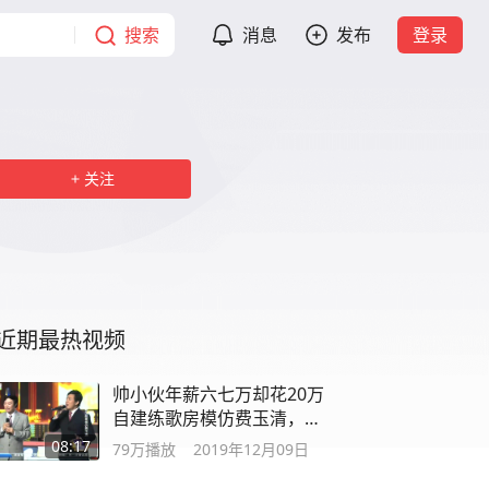
搜索
消息
发布
登录
关注
近期最热视频
帅小伙年薪六七万却花20万
自建练歌房模仿费玉清，太
棒了非常值得
08:17
79万
播放
2019年12月09日