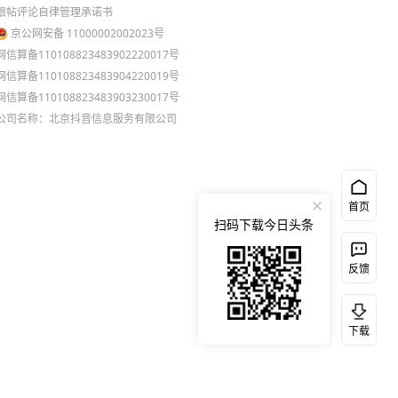
跟帖评论自律管理承诺书
京公网安备 11000002002023号
网信算备110108823483902220017号
网信算备110108823483904220019号
网信算备110108823483903230017号
公司名称：北京抖音信息服务有限公司
首页
扫码下载今日头条
反馈
下载