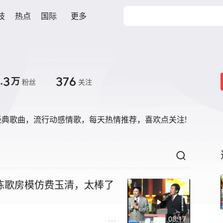
技
热点
国际
更多
.3
376
万
粉丝
关注
经典歌曲，流行动感情歌，每天热情推荐，喜欢点关注!
练歌房模仿费玉清，太棒了
08:17