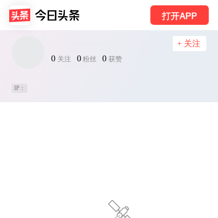
打开APP
+ 关注
0
0
0
关注
粉丝
获赞
IP：