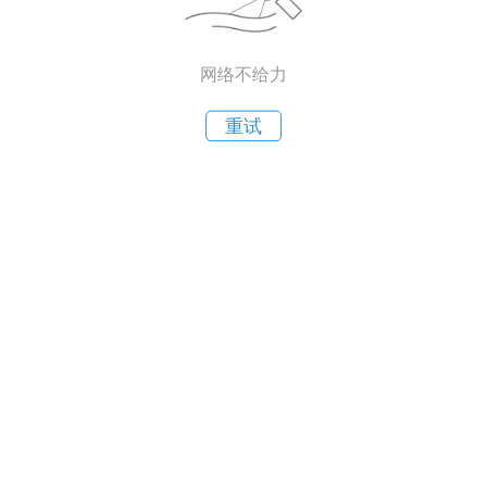
网络不给力
重试