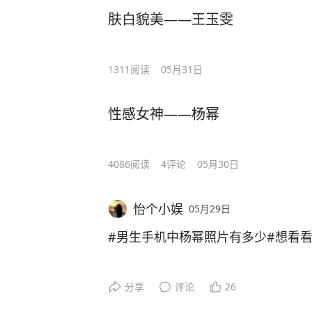
肤白貌美——王玉雯
1311
阅读
05月31日
性感女神——杨幂
4086
阅读
4
评论
05月30日
怡个小娱
05月29日
#男生手机中杨幂照片有多少#想看
分享
评论
26