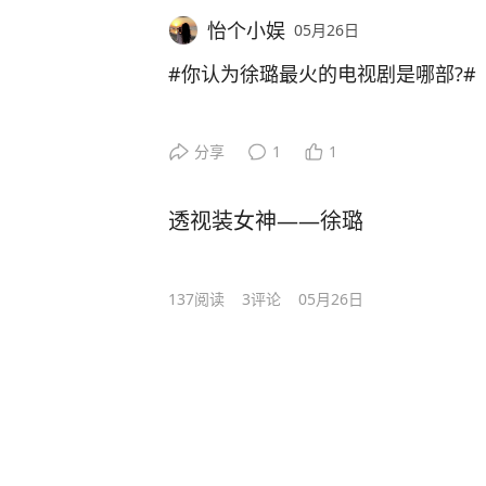
怡个小娱
05月26日
#你认为徐璐最火的电视剧是哪部?#
分享
1
1
透视装女神——徐璐
137
阅读
3
评论
05月26日