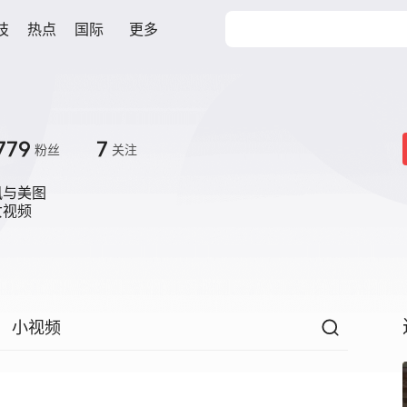
技
热点
国际
更多
779
7
粉丝
关注
与美图

视频

小视频