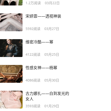
1.2万
阅读
03月22日
宋妍霏——透视神装
5592
阅读
03月27日
维密冷酷——幂
4122
阅读
05月25日
性感女神——杨幂
4086
阅读
05月30日
古力娜扎——白到发光的
女人
3593
阅读
01月29日