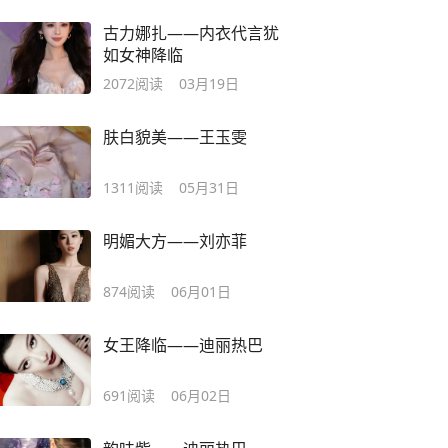
古力娜扎——内衣代言犹
如女神降临
2072
阅读
03月19日
肤白貌美——王玉雯
1311
阅读
05月31日
明媚大方——刘亦菲
874
阅读
06月01日
女王降临——迪丽热巴
691
阅读
06月02日