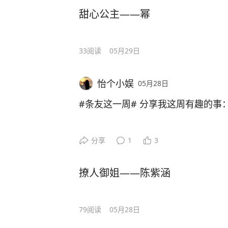
甜心公主——幂
33
阅读
05月29日
怡个小娱
05月28日
#条友这一周# 分享我这周有趣的事
分享
1
3
撩人御姐——陈紫涵
79
阅读
05月28日