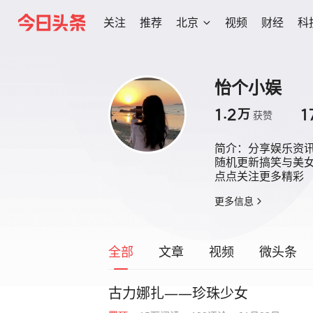
关注
推荐
北京
视频
财经
科
怡个小娱
1.2
1
万
获赞
简介：
分享娱乐资讯
随机更新搞笑与美女
点点关注更多精彩
更多信息
全部
文章
视频
微头条
古力娜扎——珍珠少女