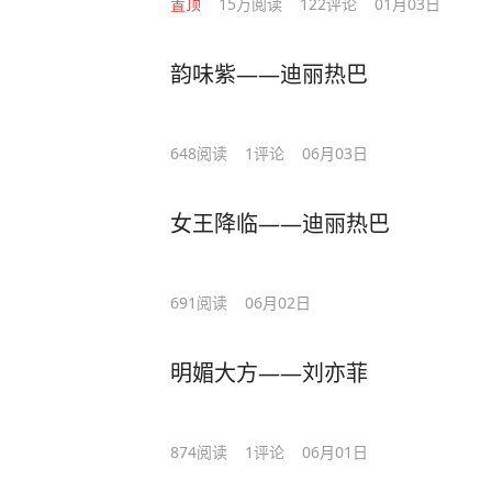
置顶
15万
阅读
122
评论
01月03日
韵味紫——迪丽热巴
648
阅读
1
评论
06月03日
女王降临——迪丽热巴
691
阅读
06月02日
明媚大方——刘亦菲
874
阅读
1
评论
06月01日