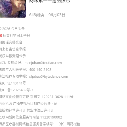
韵味紫——迪丽热巴
648
阅读
06月03日
©
2026
今日头条
扫黄打非网上举报
网络谣言曝光台
网上有害信息举报
侵权举报受理公示
MCN 专项举报：mcnjubao@toutiao.com
未成年人相关举报：400-140-2108
算法推荐专项举报：sfjubao@bytedance.com
京ICP证140141号
京ICP备12025439号-3
网络文化经营许可证 京网文〔2023〕3628-111号
营业执照
广播电视节目制作经营许可证
出版物经营许可证
营业性演出许可证
互联网新闻信息服务许可证 11220190002
药品医疗器械网络信息服务备案编号：（京）网药械信