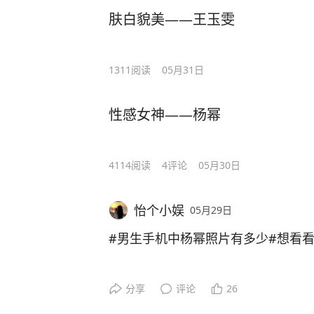
肤白貌美——王玉雯
1311
阅读
05月31日
性感女神——杨幂
4114
阅读
4
评论
05月30日
怡个小娱
05月29日
#男生手机中杨幂照片有多少#想看
分享
评论
26