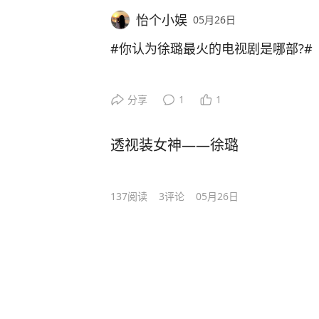
怡个小娱
05月26日
#你认为徐璐最火的电视剧是哪部?#
分享
1
1
透视装女神——徐璐
137
阅读
3
评论
05月26日