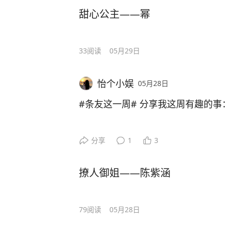
甜心公主——幂
33
阅读
05月29日
怡个小娱
05月28日
#条友这一周# 分享我这周有趣的事
分享
1
3
撩人御姐——陈紫涵
79
阅读
05月28日