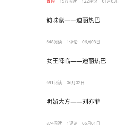
置顶
15万
阅读
122
评论
01月03日
韵味紫——迪丽热巴
648
阅读
1
评论
06月03日
女王降临——迪丽热巴
691
阅读
06月02日
明媚大方——刘亦菲
874
阅读
1
评论
06月01日