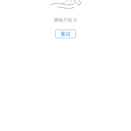
网络不给力
重试