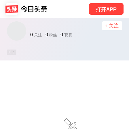
打开APP
+ 关注
0
0
0
关注
粉丝
获赞
IP：