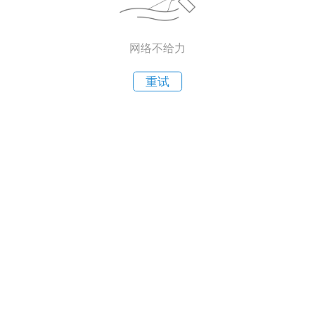
网络不给力
重试