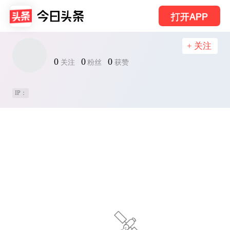
打开APP
+ 关注
0
0
0
关注
粉丝
获赞
IP：