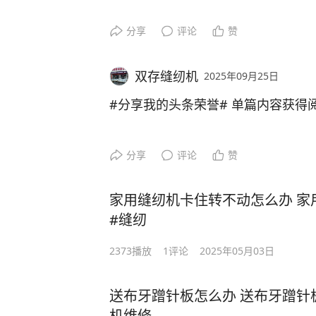
分享
评论
赞
双存缝纫机
2025年09月25日
#分享我的头条荣誉# 单篇内容获得
分享
评论
赞
家用缝纫机卡住转不动怎么办 家
#缝纫
2373
播放
1
评论
2025年05月03日
送布牙蹭针板怎么办 送布牙蹭针
机维修