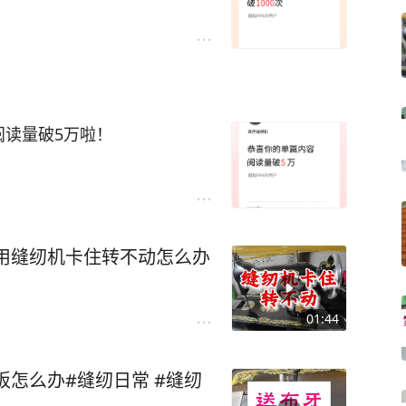
阅读量破5万啦！
用缝纫机卡住转不动怎么办
01:44
板怎么办#缝纫日常 #缝纫