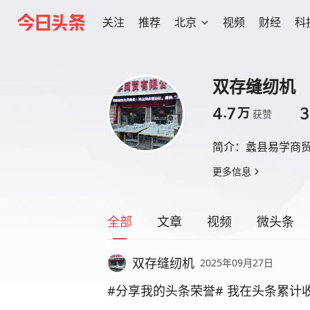
关注
推荐
北京
视频
财经
科
双存缝纫机
4.7
3
万
获赞
简介：
蠡县易学商
更多信息
全部
文章
视频
微头条
双存缝纫机
2025年09月27日
#分享我的头条荣誉# 我在头条累计收