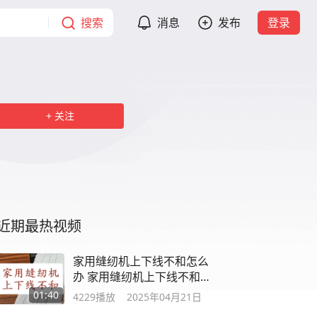
搜索
消息
发布
登录
关注
近期最热视频
家用缝纫机上下线不和怎么
办 家用缝纫机上下线不和怎
么办#缝纫
01:40
4229
播放
2025年04月21日