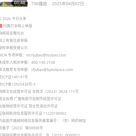
连杆#缝纫日常
01:48
736
播放
2025年04月07日
©
2026
今日头条
扫黄打非网上举报
网络谣言曝光台
网上有害信息举报
侵权举报受理公示
MCN 专项举报：mcnjubao@toutiao.com
未成年人相关举报：400-140-2108
算法推荐专项举报：sfjubao@bytedance.com
京ICP证140141号
京ICP备12025439号-3
网络文化经营许可证 京网文〔2023〕3628-111号
营业执照
广播电视节目制作经营许可证
出版物经营许可证
营业性演出许可证
互联网新闻信息服务许可证 11220190002
药品医疗器械网络信息服务备案编号：（京）网药械信
息备字（2023）第00006号
互联网宗教信息服务许可证：京（2025）0000021