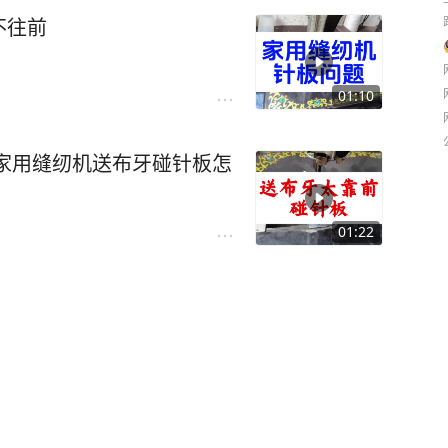
不往前
01:10
家用缝纫机送布牙碰针板怎
01:22