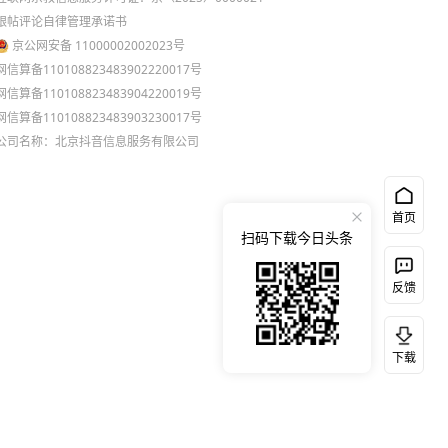
跟帖评论自律管理承诺书
京公网安备 11000002002023号
网信算备110108823483902220017号
网信算备110108823483904220019号
网信算备110108823483903230017号
公司名称：北京抖音信息服务有限公司
首页
扫码下载今日头条
反馈
下载