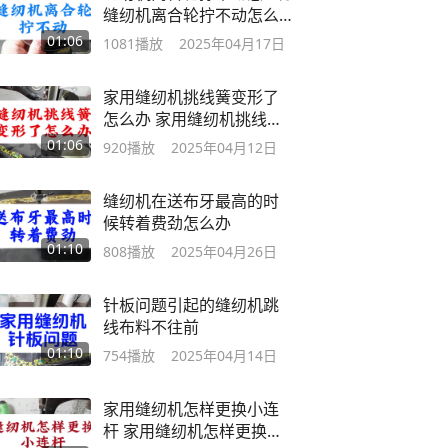
缝纫机离合轮拧不动怎么办
#缝纫
01:06
1081
播放
2025年04月17日
家用缝纫机挑线簧变形了
怎么办 家用缝纫机挑线簧
变形了怎么办
01:06
920
播放
2025年04月12日
缝纫机在送布牙最高的时
候转着费劲怎么办
01:10
808
播放
2025年04月26日
针板问题引起的缝纫机跳
线布料不往前
01:10
754
播放
2025年04月14日
家用缝纫机怎样更换小连
杆 家用缝纫机怎样更换小