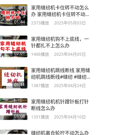
家用缝纫机卡住转不动怎么
办 家用缝纫机卡住转不动怎
么办#缝纫
01:44
2373
播放
2025年05月03日
家用缝纫机钩不上底线，一
针都扎不上怎么办
02:01
1406
播放
2025年04月05日
家用缝纫机跳线断线 家用缝
纫机跳线断线#缝纫 #缝纫
日常
01:11
1387
播放
2025年04月24日
家用缝纫机机针蹭针板打针
断线怎么办
01:08
1331
播放
2025年04月10日
缝纫机离合轮拧不动怎么办