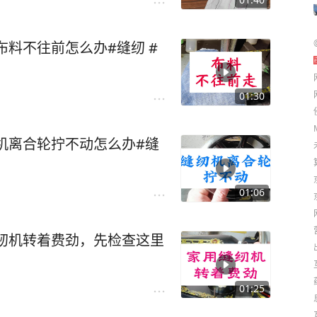
布料不往前怎么办#缝纫 #
01:30
机离合轮拧不动怎么办#缝
01:06
纫机转着费劲，先检查这里
01:25