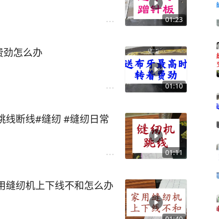
01:23
费劲怎么办
01:10
跳线断线#缝纫 #缝纫日常
01:11
用缝纫机上下线不和怎么办
01:40