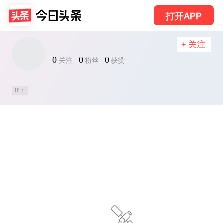
打开APP
+ 关注
0
0
0
关注
粉丝
获赞
IP：