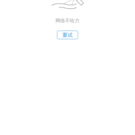
网络不给力
重试