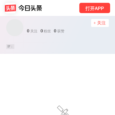
打开APP
+ 关注
0
0
0
关注
粉丝
获赞
IP：