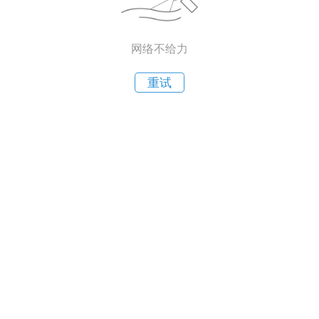
网络不给力
重试