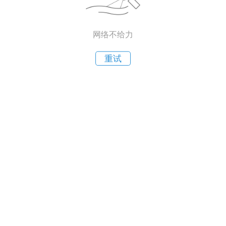
网络不给力
重试