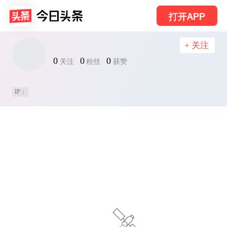
打开APP
+ 关注
0
0
0
关注
粉丝
获赞
IP：