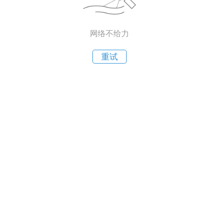
网络不给力
重试