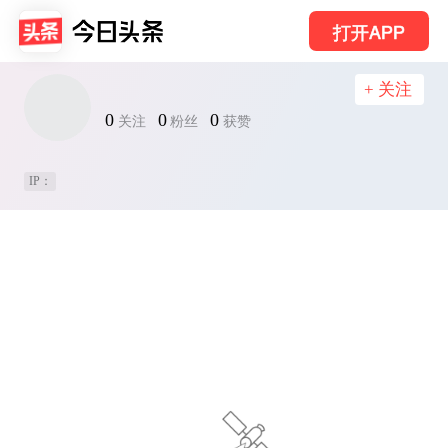
打开APP
+ 关注
0
0
0
关注
粉丝
获赞
IP：