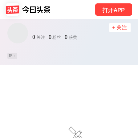
打开APP
+ 关注
0
0
0
关注
粉丝
获赞
IP：