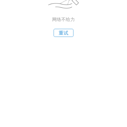
网络不给力
重试