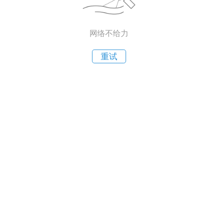
网络不给力
重试