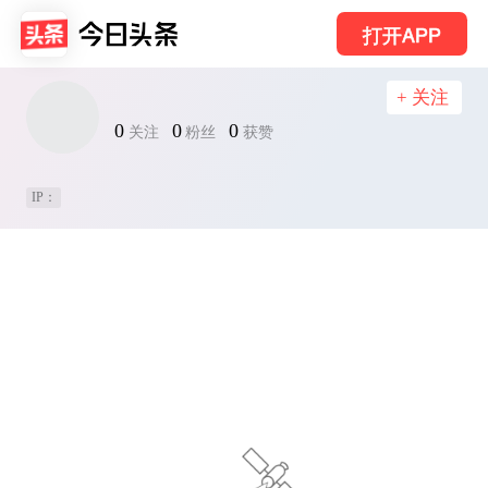
打开APP
+ 关注
0
0
0
关注
粉丝
获赞
IP：