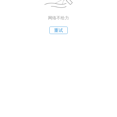
网络不给力
重试