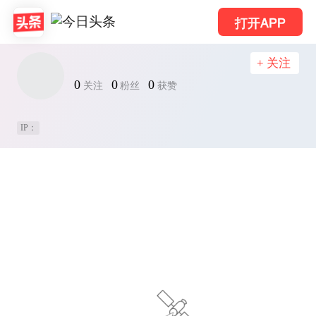
打开APP
+ 关注
0
0
0
关注
粉丝
获赞
IP：