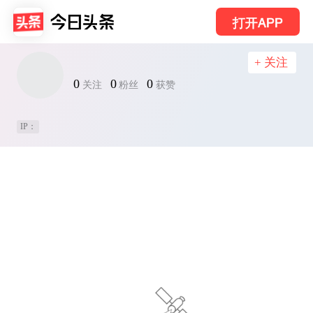
打开APP
+ 关注
0
0
0
关注
粉丝
获赞
IP：