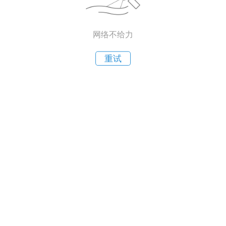
网络不给力
重试