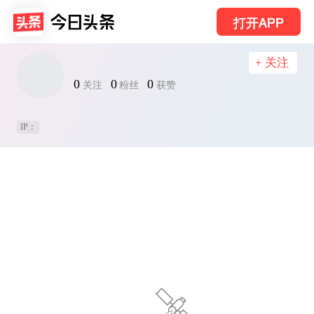
打开APP
+ 关注
0
0
0
关注
粉丝
获赞
IP：