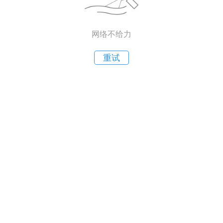
网络不给力
重试