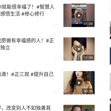
你就能很幸福了！#智慧人
生感悟生活 #修心修行
01:09
我愿做有幸福感的人！#正
性独立
01:34
滴！#正三观 #提升自己
00:36
界，改变别人不如独善其