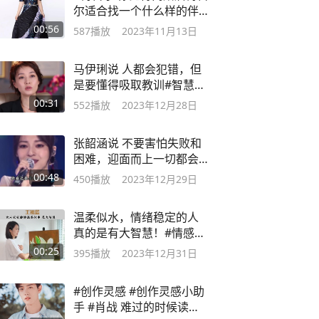
尔适合找一个什么样的伴
侣？#智慧生活
00:56
587
播放
2023年11月13日
马伊琍说 人都会犯错，但
是要懂得吸取教训#智慧人
生
00:31
552
播放
2023年12月28日
张韶涵说 不要害怕失败和
困难，迎面而上一切都会
解决！#女性力量
00:48
450
播放
2023年12月29日
温柔似水，情绪稳定的人
真的是有大智慧！#情感共
鸣 #正三观
00:25
395
播放
2023年12月31日
#创作灵感 #创作灵感小助
手 #肖战 难过的时候读