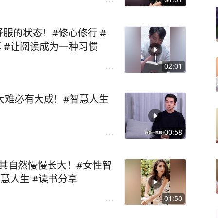
服的状态！#修心修行 #
享 #让阅读成为一种习惯
02:01
过大难必有大成！#智慧人生
00:58
顺其自然慢慢长大！#女性智
智慧人生 #读书分享
01:50