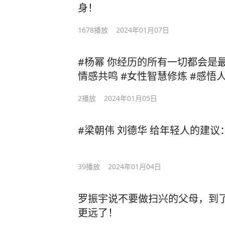
身！
1678
播放
2024年01月07日
#杨幂 你经历的所有一切都会是最
情感共鸣 #女性智慧修炼 #感悟
2
播放
2024年01月05日
#梁朝伟 刘德华 给年轻人的建
39
播放
2024年01月04日
罗振宇说不要做扫兴的父母，到
更远了！