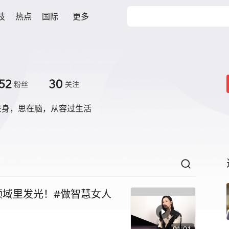
技
热点
国际
更多
52
30
粉丝
关注
在身，思在脑，从容过生活
领域里发光！#做智慧女人
01:01