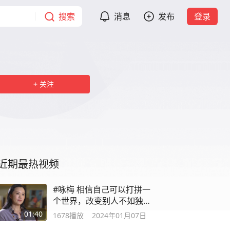
搜索
消息
发布
登录
关注
近期最热视频
#咏梅 相信自己可以打拼一
个世界，改变别人不如独善
其身！
01:40
1678
播放
2024年01月07日