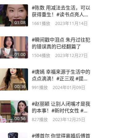
#陈数 用减法去生活，可以
获得重生！#读书点亮人生
#智慧生活
01:08
1661
播放
2023年11月14日
#瞬间戳中泪点 朱丹过往犯
的错误真的已经翻篇了
01:00
1504
播放
2023年12月27日
#唐嫣 幸福来源于生活中的
点点滴滴！#正三观 #提升
自己
00:36
991
播放
2024年01月09日
#赵丽颖 让别人闭嘴才是我
的本事！#新时代女性 #人
生感悟
00:56
827
播放
2023年12月25日
#傅首尔 你觉得离婚后傅首