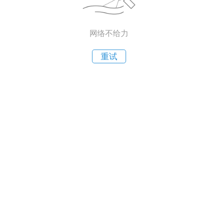
网络不给力
重试