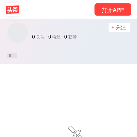
打开APP
+ 关注
0
0
0
关注
粉丝
获赞
IP：