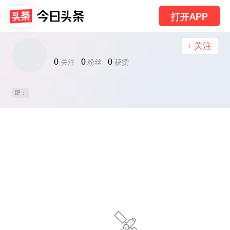
打开APP
+ 关注
0
0
0
关注
粉丝
获赞
IP：