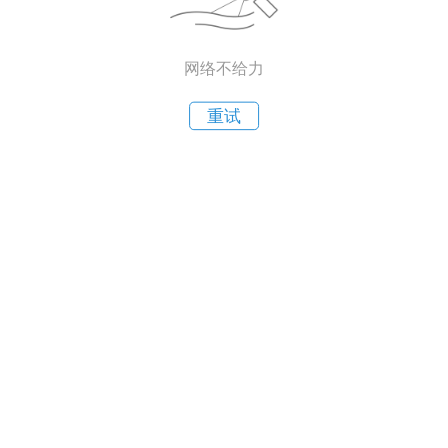
网络不给力
重试