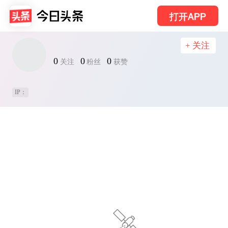
打开APP
+ 关注
0
0
0
关注
粉丝
获赞
IP：