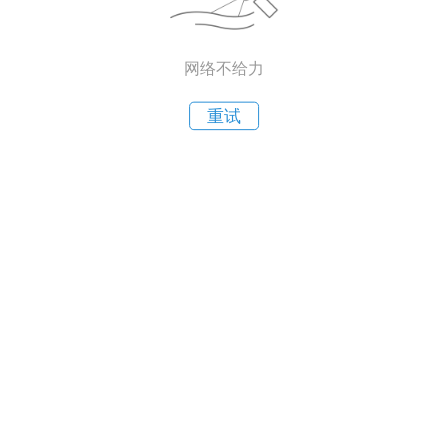
网络不给力
重试