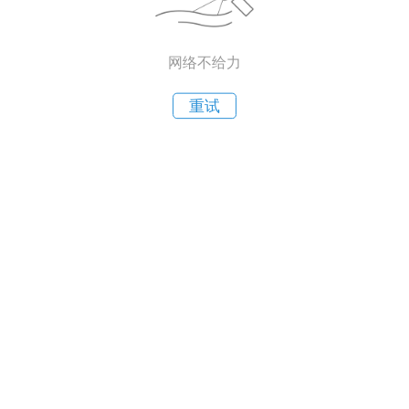
网络不给力
重试