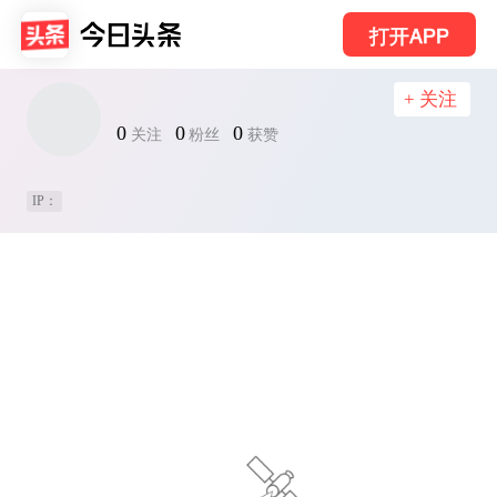
打开APP
+ 关注
0
0
0
关注
粉丝
获赞
IP：