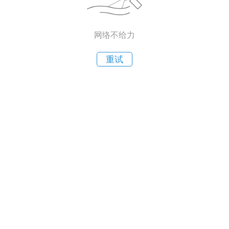
网络不给力
重试