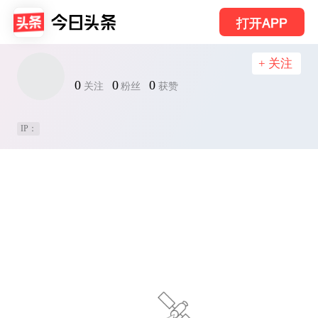
打开APP
+ 关注
0
0
0
关注
粉丝
获赞
IP：