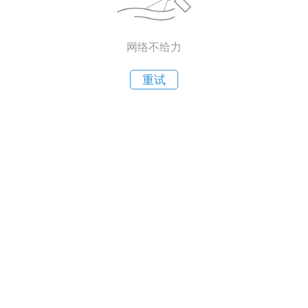
网络不给力
重试