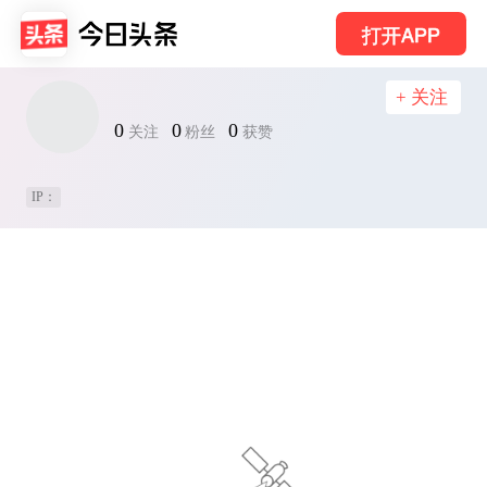
打开APP
+ 关注
0
0
0
关注
粉丝
获赞
IP：