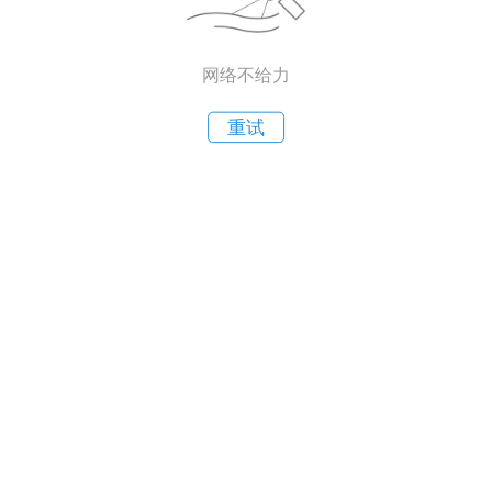
网络不给力
重试