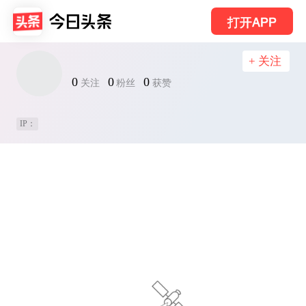
打开APP
+ 关注
0
0
0
关注
粉丝
获赞
IP：